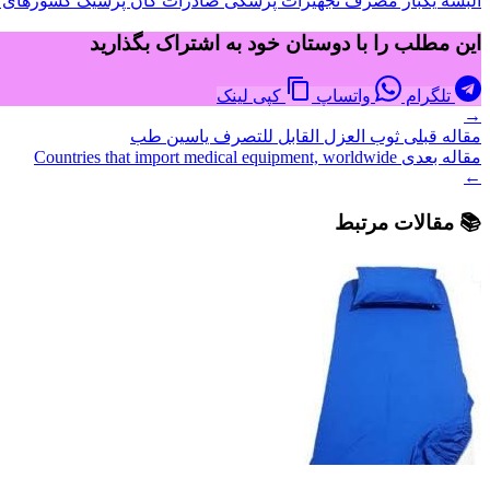
البسه یکبار مصرف
تجهیزات پزشکی
صادرات گان پزشیک
کشورهای ص
این مطلب را با دوستان خود به اشتراک بگذارید
تلگرام
واتساپ
کپی لینک
→
مقاله قبلی
ثوب العزل القابل للتصرف ياسين طب
مقاله بعدی
Countries that import medical equipment, worldwide
←
📚 مقالات مرتبط