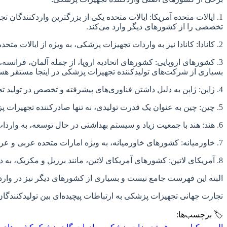
1. ایالات متحده آمریکا: ایالات متحده یکی از بزرگترین واردکنندگان
تخصصی را از کشورهای دیگر وارد می‌کند.
2. کانادا: کانادا نیز به واردات تجهیزات پزشکی، به ویژه از ایالات متحده و کشورهای اروپایی، متکی است. سیستم بهداشتی کانادا بر کیفیت و ایمنی تجهیزات پزشکی تأکید دارد.
3. کشورهای اروپایی: کشورهای اتحادیه اروپا، از جمله آلمان، فرانس
بسیاری از شرکت‌های تولیدکننده تجهیزات پزشکی در اینجا مستقر هست
4. ژاپن: ژاپن به دلیل داشتن فناوری‌های پیشرفته و تخصص در تولید تجهیزات پزشکی، به ویژه در زمینه تصویربرداری و تجهیزات تشخیصی، یک واردکننده کلیدی است.
5. چین: چین به عنوان یک قدرت تولیدی، نه تنها صادرکننده تجهیزات پزشکی است، بلکه به دلیل تقاضای رو به رشد داخلی، واردکننده قابل توجهی نیز هست.
6. هند: هند با جمعیت زیاد و سیستم بهداشتی در حال توسعه، به واردات تجهیزات پزشکی از کشورهای مختلف برای برآورده کردن نیازهای خود متکی است.
7. خاورمیانه: کشورهای خاورمیانه، به ویژه امارات متحده عربی و عربستان سعودی، به دلیل سرمایه‌گذاری‌های قابل توجه در زیرساخت‌های بهداشتی، واردکنندگان قابل توجهی از تجهیزات پزشکی هستند.
8. آمریکای لاتین: کشورهای آمریکای لاتین، مانند برزیل و مکزیک، به دلیل رشد جمعیت و بهبود دسترسی به مراقبت‌های بهداشتی، واردات تجهیزات پزشکی را افزایش داده‌اند.
البته این فهرست جامع نیست و بسیاری از کشورهای دیگر نیز در وا
تجارت جهانی تجهیزات پزشکی به ارتباطات پیچیده‌ای بین تولیدکنندگا
🏷️ برچسب‌ها: